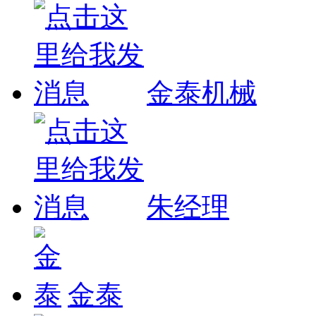
金泰机械
朱经理
金泰