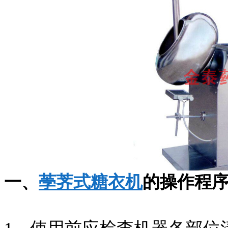
一、
荸荠式糖衣机
的操作程