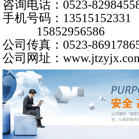
咨询电话：0523-8298455
手机号码：13515152331
15852956586
公司传真：0523-8691786
公司网址：www.jtzyjx.co