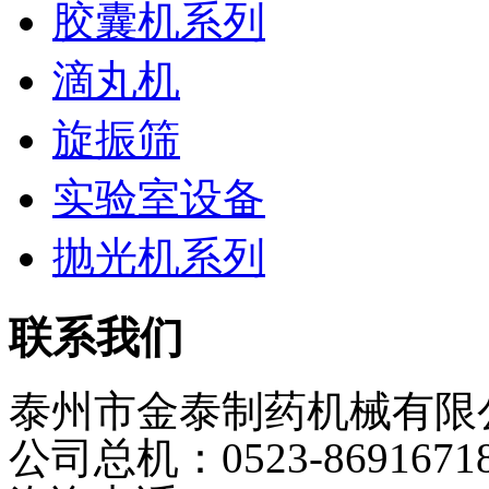
胶囊机系列
滴丸机
旋振筛
实验室设备
抛光机系列
联系我们
泰州市金泰制药机械有限
公司总机：0523-8691671