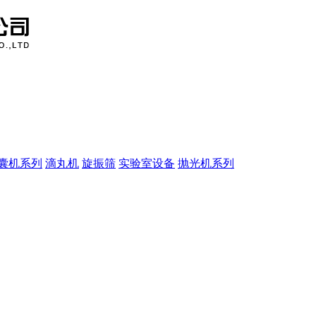
囊机系列
滴丸机
旋振筛
实验室设备
抛光机系列