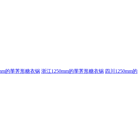
0mm的荸荠形糖衣锅
浙江1250mm的荸荠形糖衣锅
四川1250mm的