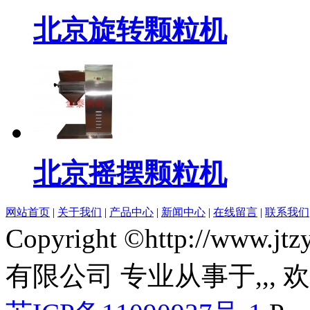
北京旋转颗粒机
北京摇摆颗粒机
网站首页
|
关于我们
|
产品中心
|
新闻中心
|
在线留言
|
联系我们
Copyright ©http://ww
有限公司 专业从事于
,
,
,