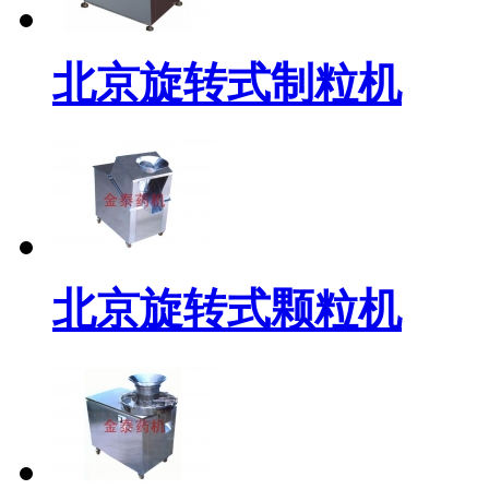
北京旋转式制粒机
北京旋转式颗粒机