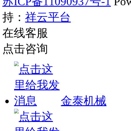
苏ICP备11090937号-1
Pow
持：
祥云平台
在线客服
点击咨询
金泰机械