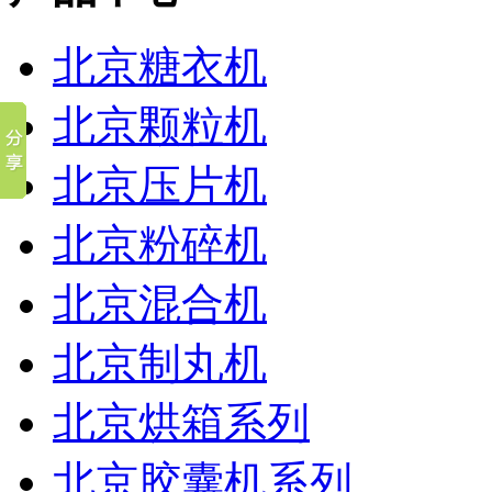
北京糖衣机
北京颗粒机
北京压片机
北京粉碎机
北京混合机
北京制丸机
北京烘箱系列
北京胶囊机系列