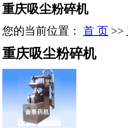
重庆吸尘粉碎机
您的当前位置：
首 页
>>
重庆吸尘粉碎机