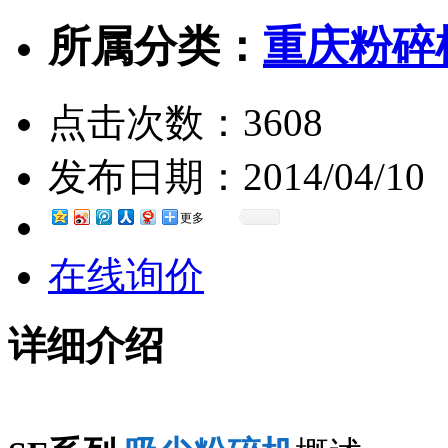
所属分类：
重庆粉碎
点击次数：
3608
发布日期：
2014/04/10
更多
在线询价
详细介绍