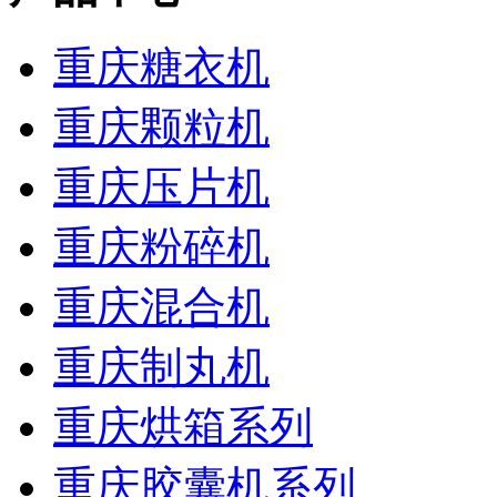
重庆糖衣机
重庆颗粒机
重庆压片机
重庆粉碎机
重庆混合机
重庆制丸机
重庆烘箱系列
重庆胶囊机系列