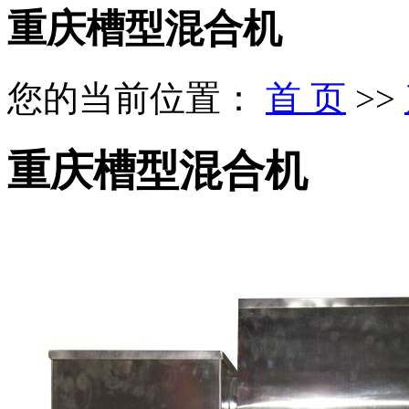
重庆槽型混合机
您的当前位置：
首 页
>>
重庆槽型混合机