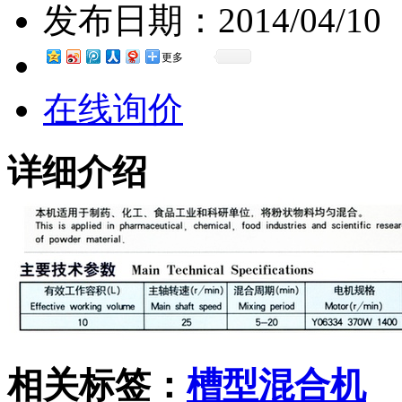
发布日期：
2014/04/10
更多
在线询价
详细介绍
相关标签：
槽型混合机