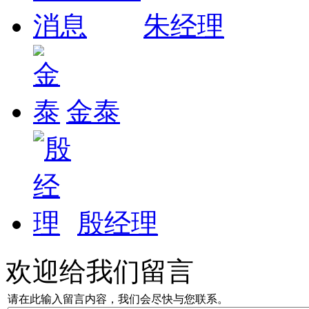
朱经理
金泰
殷经理
欢迎给我们留言
请在此输入留言内容，我们会尽快与您联系。