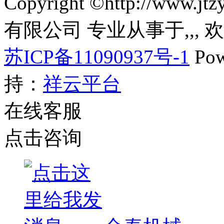
Copyright ©http://ww
有限公司 专业从事于
,
,
,
苏ICP备11090937号-1
Pow
持：
祥云平台
在线客服
点击咨询