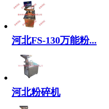
河北FS-130万能粉...
河北粉碎机