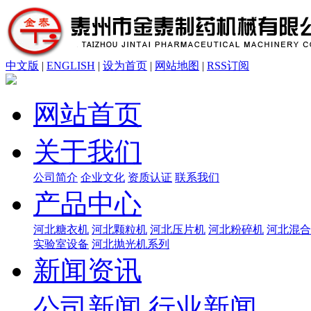
中文版
|
ENGLISH
|
设为首页
|
网站地图
|
RSS订阅
网站首页
关于我们
公司简介
企业文化
资质认证
联系我们
产品中心
河北糖衣机
河北颗粒机
河北压片机
河北粉碎机
河北混合
实验室设备
河北抛光机系列
新闻资讯
公司新闻
行业新闻