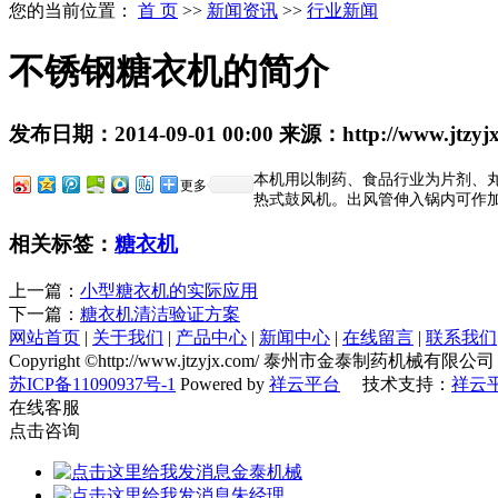
您的当前位置：
首 页
>>
新闻资讯
>>
行业新闻
不锈钢糖衣机的简介
发布日期：
2014-09-01 00:00
来源：
http://www.jtzyj
本机用以制药、食品行业为片剂、
更多
热式鼓风机。出风管伸入锅内可作
相关标签：
糖衣机
上一篇：
小型糖衣机的实际应用
下一篇：
糖衣机清洁验证方案
网站首页
|
关于我们
|
产品中心
|
新闻中心
|
在线留言
|
联系我们
Copyright ©http://www.jtzyjx.com/ 泰州市金泰制药机械有
苏ICP备11090937号-1
Powered by
祥云平台
技术支持：
祥云
在线客服
点击咨询
金泰机械
朱经理