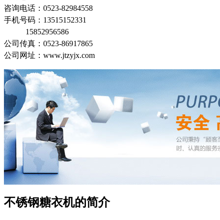
咨询电话：0523-82984558
手机号码：13515152331
15852956586
公司传真：0523-86917865
公司网址：www.jtzyjx.com
不锈钢糖衣机的简介