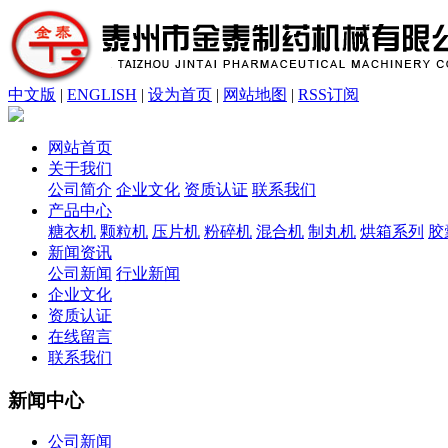
中文版
|
ENGLISH
|
设为首页
|
网站地图
|
RSS订阅
网站首页
关于我们
公司简介
企业文化
资质认证
联系我们
产品中心
糖衣机
颗粒机
压片机
粉碎机
混合机
制丸机
烘箱系列
胶
新闻资讯
公司新闻
行业新闻
企业文化
资质认证
在线留言
联系我们
新闻中心
公司新闻