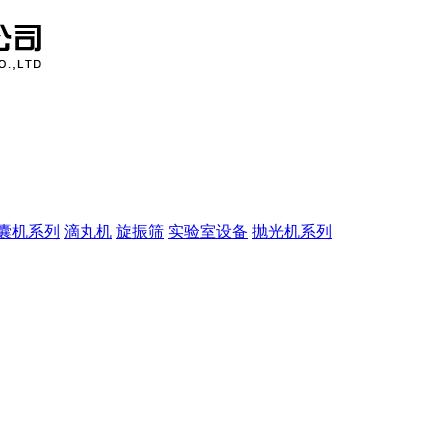
囊机系列
滴丸机
旋振筛
实验室设备
抛光机系列