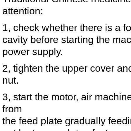
attention
:
1
,
check
whether there is a f
cavity
before starting the ma
power supply
.
2
,
tighten the upper
cover and
nut
.
3
,
start the motor
,
air machin
from
the
feed
plate
gradually
feedi