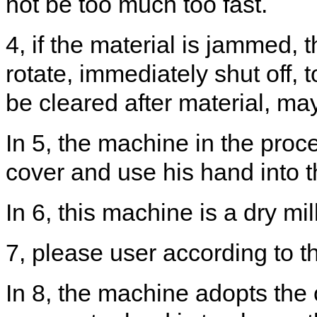
not be
too much too fast
.
4
,
if the
material is jammed
,
t
rotate,
immediately shut off
,
t
be
cleared
after material
,
may 
In 5
,
the machine
in the proc
cover
and
use
his hand into 
In 6
,
this machine is a
dry
mill
7
,
please
user
according to t
In 8
,
the machine adopts the