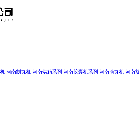
机
河南制丸机
河南烘箱系列
河南胶囊机系列
河南滴丸机
河南