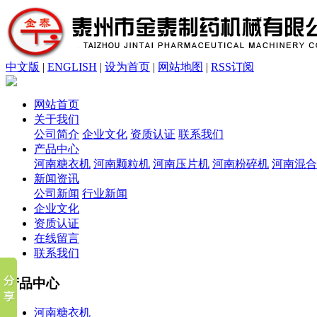
中文版
|
ENGLISH
|
设为首页
|
网站地图
|
RSS订阅
网站首页
关于我们
公司简介
企业文化
资质认证
联系我们
产品中心
河南糖衣机
河南颗粒机
河南压片机
河南粉碎机
河南混合
新闻资讯
公司新闻
行业新闻
企业文化
资质认证
在线留言
联系我们
产品中心
河南糖衣机