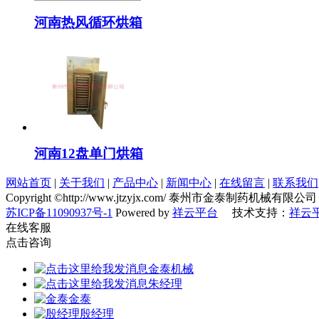
河南热风循环烘箱
河南12盘单门烘箱
网站首页
|
关于我们
|
产品中心
|
新闻中心
|
在线留言
|
联系我们
Copyright ©http://www.jtzyjx.com/ 泰州市金泰制药机械有
苏ICP备11090937号-1
Powered by
祥云平台
技术支持：
祥云
在线客服
点击咨询
金泰机械
朱经理
金泰
殷经理