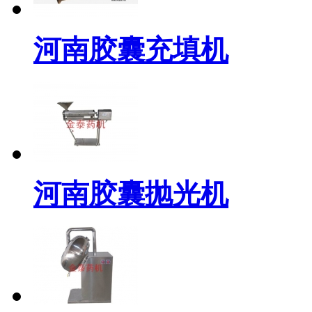
河南胶囊充填机
河南胶囊抛光机