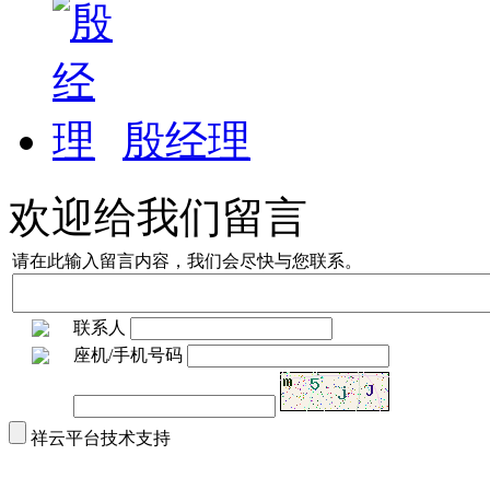
殷经理
欢迎给我们留言
请在此输入留言内容，我们会尽快与您联系。
联系人
座机/手机号码
祥云平台技术支持