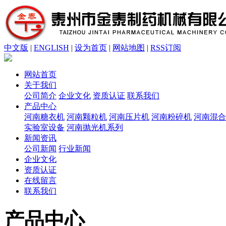
中文版
|
ENGLISH
|
设为首页
|
网站地图
|
RSS订阅
网站首页
关于我们
公司简介
企业文化
资质认证
联系我们
产品中心
河南糖衣机
河南颗粒机
河南压片机
河南粉碎机
河南混合
实验室设备
河南抛光机系列
新闻资讯
公司新闻
行业新闻
企业文化
资质认证
在线留言
联系我们
产品中心