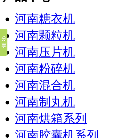
河南糖衣机
河南颗粒机
河南压片机
河南粉碎机
河南混合机
河南制丸机
河南烘箱系列
河南胶囊机系列