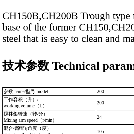
CH150B,CH200B Trough type mi
base of the former CH150,CH200
steel that is easy to clean and
技术参数 Technical param
参数 name/型号 model
200
工作容积（升）/
200
working volume（L）
搅拌桨转速（转/分）
24
Mixing arm speed（r/min）
混合槽翻转角度（度）
105