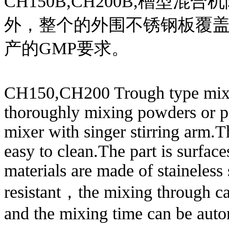
CH150B,CH200B,槽型混
外，整个的外围不锈钢板覆
产的GMP要求。
CH150,CH200 Trough type mixin
thoroughly mixing powders or pas
mixer with singer stirring arm.Th
easy to clean.The part is surfa
materials are made of staineless
resistant，the mixing through ca
and the mixing time can be autom