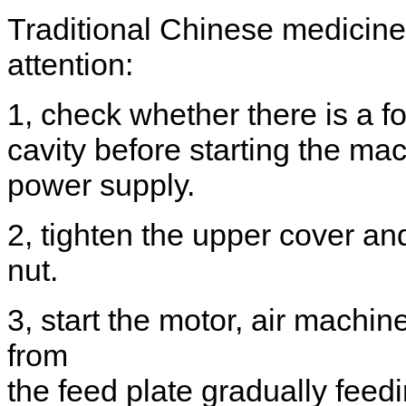
Traditional Chinese medicine
attention
:
1
,
check
whether there is a f
cavity
before starting the ma
power supply
.
2
,
tighten the upper
cover and
nut
.
3
,
start the motor
,
air machin
from
the
feed
plate
gradually
feedi