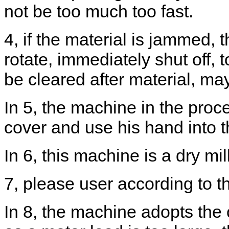
not be
too much too fast
.
4
,
if the
material is jammed
,
t
rotate,
immediately shut off
,
t
be
cleared
after material
,
may 
In 5
,
the machine
in the proc
cover
and
use
his hand into 
In 6
,
this machine is a
dry
mill
7
,
please
user
according to t
In 8
,
the machine adopts the